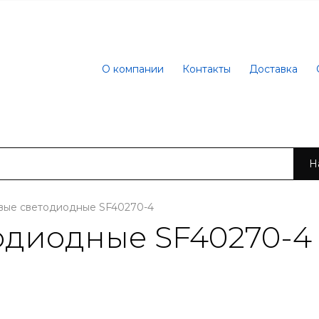
О компании
Контакты
Доставка
Н
вые светодиодные SF40270-4
одиодные SF40270-4