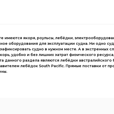
те имеются якоря,
роульсы
,
лебёдки,
электрооборудова
жное оборудования для эксплуатации судна. Ни одно суд
зафиксировать судно в нужном месте. А в экстренных с
якорь, удобно и без лишних затрат физического ресурс
та данного раздела являются лебёдки
австралийского б
вителем лебёдок South Pacific. Прямые поставки от п
ены.