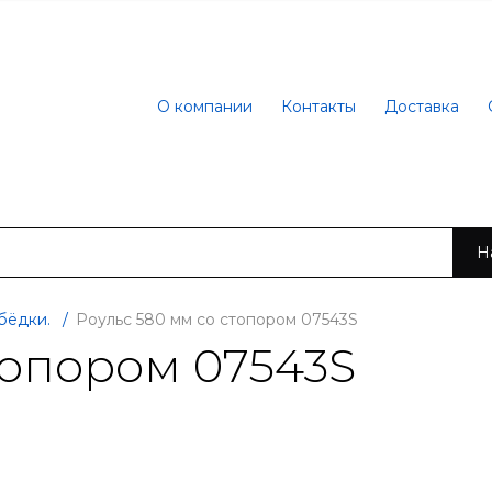
О компании
Контакты
Доставка
Н
бёдки.
/
Роульс 580 мм со стопором 07543S
топором 07543S