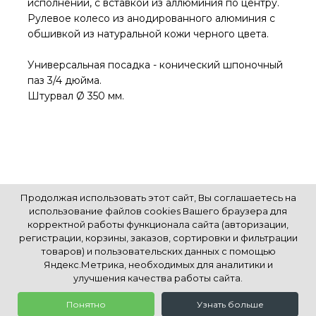
исполнении, c вставкой из аллюминия по центру.
Рулевое колесо из анодированного алюминия с
обшивкой из натуральной кожи черного цвета.
Универсальная посадка - конический шпоночный
паз 3/4 дюйма.
Штурвал Ø 350 мм.
Продолжая использовать этот сайт, Вы соглашаетесь на
использование файлов cookies Вашего браузера для
корректной работы функционала сайта (авторизации,
регистрации, корзины, заказов, сортировки и фильтрации
К началу страницы
товаров) и пользовательских данных с помощью
Яндекс.Метрика, необходимых для аналитики и
улучшения качества работы сайта.
© Все права защищены. Информация сайта защищена законом об авторских правах.
Понятно
Узнать больше
0
0