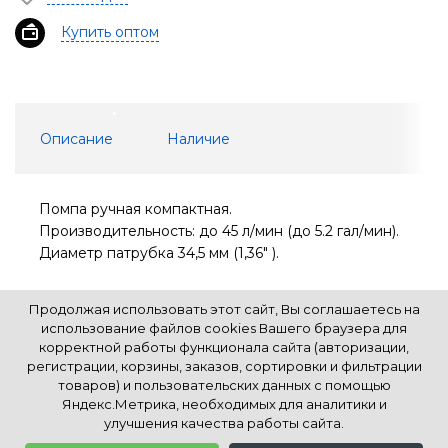
Купить оптом
Описание
Наличие
Помпа ручная компактная.
Производительность: до 45 л/мин (до 5.2 гал/мин).
Диаметр патрубка 34,5 мм (1,36" ).
Продолжая использовать этот сайт, Вы соглашаетесь на
использование файлов cookies Вашего браузера для
корректной работы функционала сайта (авторизации,
регистрации, корзины, заказов, сортировки и фильтрации
К началу страницы
товаров) и пользовательских данных с помощью
Яндекс.Метрика, необходимых для аналитики и
улучшения качества работы сайта.
© Все права защищены. Информация сайта защищена законом об авторских правах.