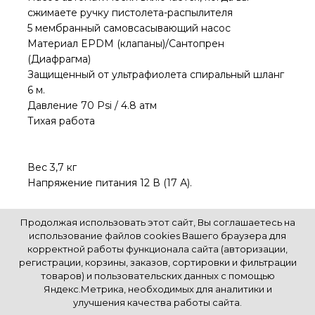
сжимаете ручку пистолета-распылителя
5 мембранный самовсасывающий насос
Материал EPDM (клапаны)/Сантопрен
(Диафрагма)
Защищенный от ультрафиолета спиральный шланг
6 м.
Давление 70 Psi / 4.8 атм
Тихая работа
Вес 3,7 кг
Напряжение питания 12 В (17 А).
Продолжая использовать этот сайт, Вы соглашаетесь на
использование файлов cookies Вашего браузера для
корректной работы функционала сайта (авторизации,
регистрации, корзины, заказов, сортировки и фильтрации
К началу страницы
товаров) и пользовательских данных с помощью
Яндекс.Метрика, необходимых для аналитики и
улучшения качества работы сайта.
© Все права защищены. Информация сайта защищена законом об авторских правах.