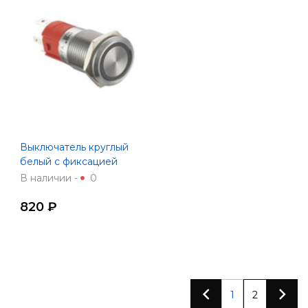
Выключатель круглый
белый с фиксацией
SF54027-19W-L
В наличии -
0
820 ₽
1
2