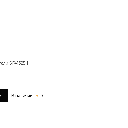
али SF41325-1
к
В наличии -
9