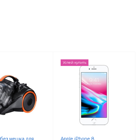
Успей купить
без мешка для
Apple iPhone 8