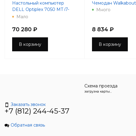
Настольный компьютер
Чемодан Walkabout 
DELL Optiplex 7050 MT i7-
Много
7700 3.6GHz 8Gb 256Gb SSD
Мало
R7 450-4Gb DVD-RW
Win10Pro
70 280 ₽
8 834 ₽
В корзину
В корзину
Схема проезда
загрузка карты...
Заказать звонок
+7 (812) 244-45-37
Обратная связь