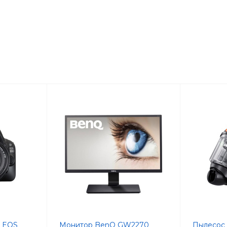
n EOS
Монитор BenQ GW2270
Пылесос 