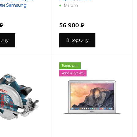
ыли Samsung
Много
 ₽
56 980 ₽
зину
В корзину
Товар дня
Успей купить