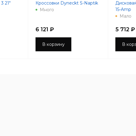
3 21"
Кроссовки Dyneckt S-Naptik
Дисковая
15-Amp
Много
Мало
6 121 ₽
5 712 ₽
В корзину
В кор