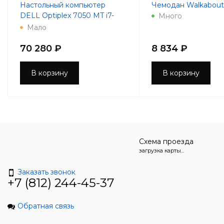
Настольный компьютер
Чемодан Walkabout 
DELL Optiplex 7050 MT i7-
Много
7700 3.6GHz 8Gb 256Gb SSD
Мало
R7 450-4Gb DVD-RW
Win10Pro
70 280 ₽
8 834 ₽
В корзину
В корзину
Схема проезда
загрузка карты...
Заказать звонок
+7 (812) 244-45-37
Обратная связь