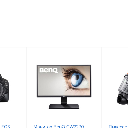
n EOS
Монитор BenQ GW2270
Пылесос 