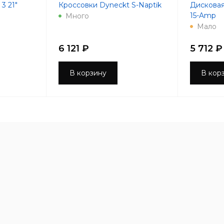
3 21"
Кроссовки Dyneckt S-Naptik
Дисковая
15-Amp
Много
Мало
6 121 ₽
5 712 ₽
В корзину
В кор