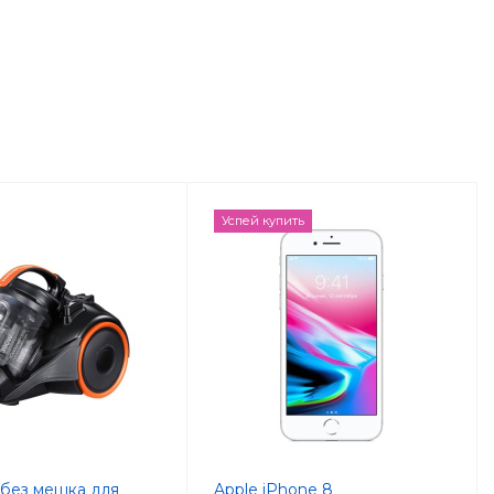
Успей купить
без мешка для
Apple iPhone 8