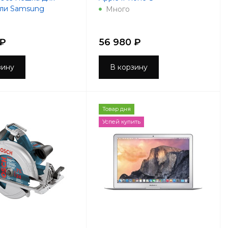
ыли Samsung
Много
 ₽
56 980 ₽
зину
В корзину
Товар дня
Успей купить