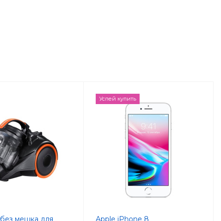
Успей купить
без мешка для
Apple iPhone 8