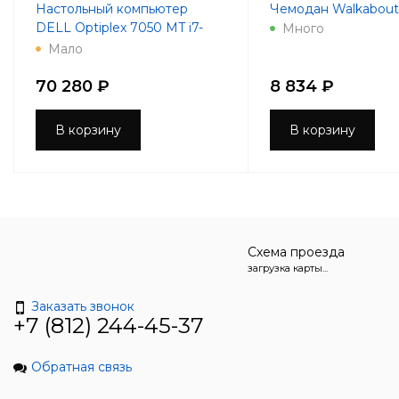
Настольный компьютер
Чемодан Walkabout 
DELL Optiplex 7050 MT i7-
Много
7700 3.6GHz 8Gb 256Gb SSD
Мало
R7 450-4Gb DVD-RW
Win10Pro
70 280 ₽
8 834 ₽
В корзину
В корзину
Схема проезда
загрузка карты...
Заказать звонок
+7 (812) 244-45-37
Обратная связь