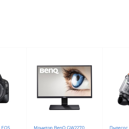
n EOS
Монитор BenQ GW2270
Пылесос 