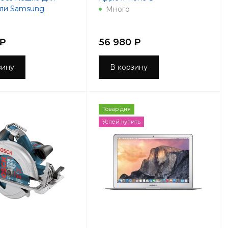
ыли Samsung
Много
 ₽
56 980 ₽
зину
В корзину
Товар дня
Успей купить