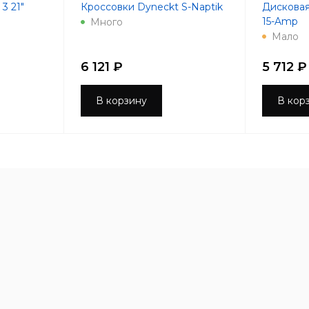
3 21"
Кроссовки Dyneckt S-Naptik
Дисковая
15-Amp
Много
Мало
6 121 ₽
5 712 ₽
В корзину
В кор