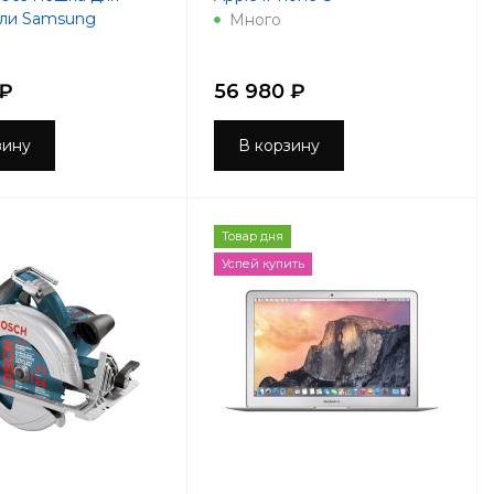
ыли Samsung
Много
 ₽
56 980 ₽
зину
В корзину
Товар дня
Успей купить