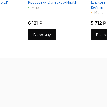
3 21"
Кроссовки Dyneckt S-Naptik
Дисковая
15-Amp
Много
Мало
6 121 ₽
5 712 ₽
В корзину
В кор