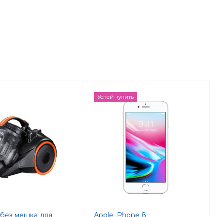
Успей купить
без мешка для
Apple iPhone 8