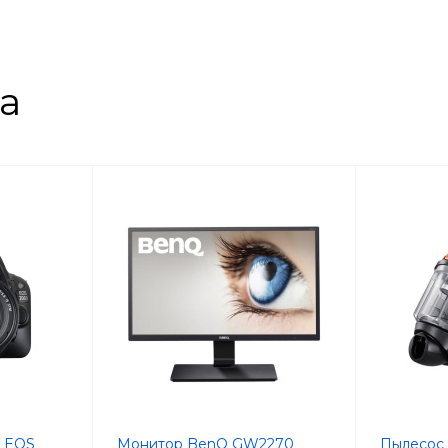
la
n EOS
Монитор BenQ GW2270
Пылесос 