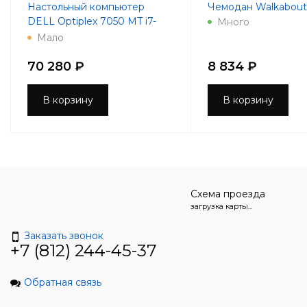
Настольный компьютер
Чемодан Walkabout 
DELL Optiplex 7050 MT i7-
Много
7700 3.6GHz 8Gb 256Gb SSD
Мало
R7 450-4Gb DVD-RW
Win10Pro
70 280 ₽
8 834 ₽
В корзину
В корзину
Схема проезда
загрузка карты...
Заказать звонок
+7 (812) 244-45-37
Обратная связь