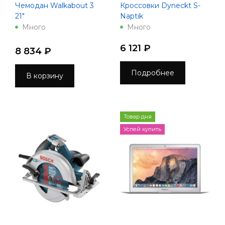
Чемодан Walkabout 3
Кроссовки Dyneckt S-
21"
Naptik
Много
Много
6 121 ₽
8 834 ₽
Подробнее
В корзину
Товар дня
Успей купить