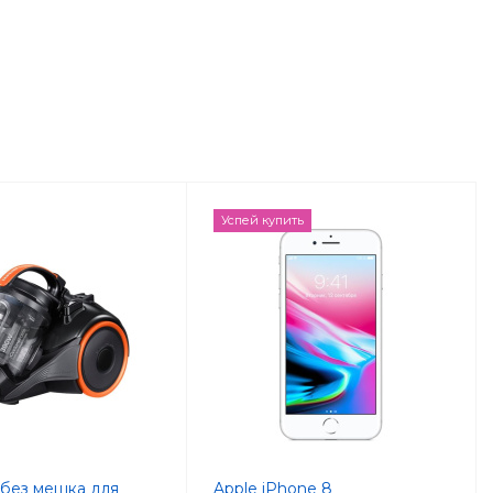
Успей купить
без мешка для
Apple iPhone 8