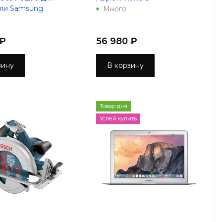
ыли Samsung
Много
 ₽
56 980 ₽
зину
В корзину
Товар дня
Успей купить