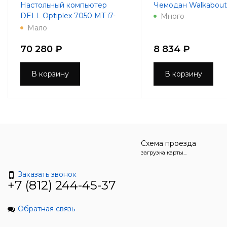
Настольный компьютер
Чемодан Walkabout 
DELL Optiplex 7050 MT i7-
Много
7700 3.6GHz 8Gb 256Gb SSD
Мало
R7 450-4Gb DVD-RW
Win10Pro
70 280 ₽
8 834 ₽
В корзину
В корзину
Схема проезда
загрузка карты...
Заказать звонок
+7 (812) 244-45-37
Обратная связь