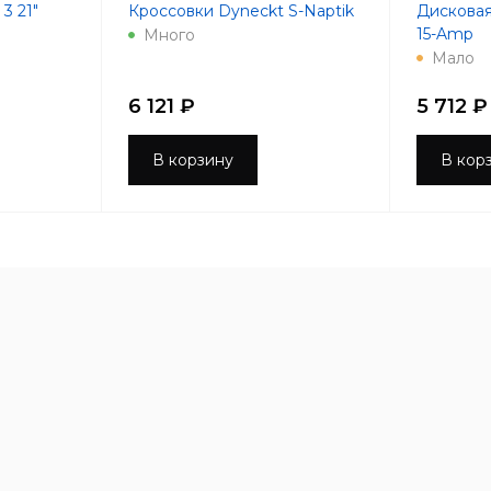
3 21"
Кроссовки Dyneckt S-Naptik
Дисковая
15-Amp
Много
Мало
6 121 ₽
5 712 ₽
В корзину
В кор