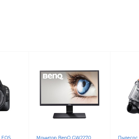
i
n EOS
Монитор BenQ GW2270
Пылесос 