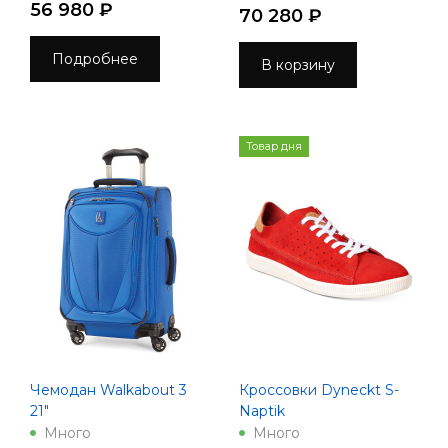
56 980 ₽
DVD-RW Win10Pro
70 280 ₽
Подробнее
В корзину
Товар дня
Чемодан Walkabout 3
Кроссовки Dyneckt S-
21"
Naptik
Много
Много