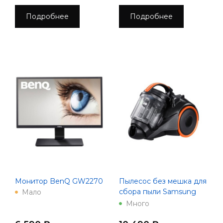
Подробнее
Подробнее
Монитор BenQ GW2270
Пылесос без мешка для
сбора пыли Samsung
Мало
VC4100K
Много