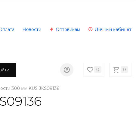
Оплата
Новости
Оптовикам
Личный кабинет
0
0
айти
ости 300 мм KUS JKS09136
S09136