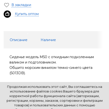
В закладки
Купить оптом
Описание
Наличие
Сиденье модель M50 с откидным подколенным
валиком и подголовником.
Обшито морским винилом темно-синего цвета
(5013DB).
Продолжая использовать этот сайт, Вы соглашаетесь на
использование файлов cookies Вашего браузера для
корректной работы функционала сайта (авторизации,
регистрации, корзины, заказов, сортировки и фильтрации
К началу страницы
товаров) и пользовательских данных с помощью