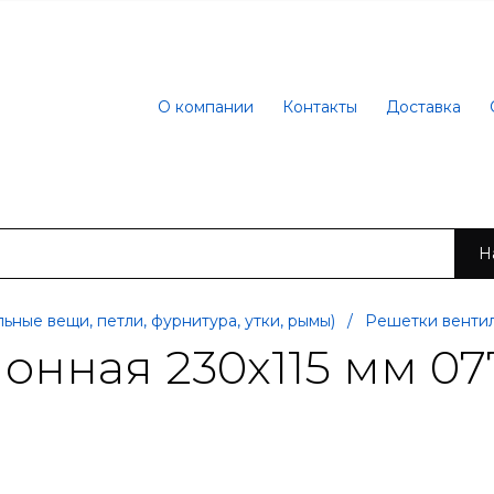
О компании
Контакты
Доставка
Н
ьные вещи, петли, фурнитура, утки, рымы)
/
Решетки венти
онная 230х115 мм 07