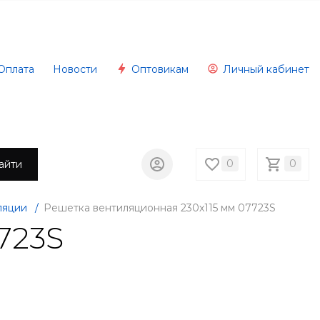
Оплата
Новости
Оптовикам
Личный кабинет
0
0
айти
ляции
/
Решетка вентиляционная 230х115 мм 07723S
723S